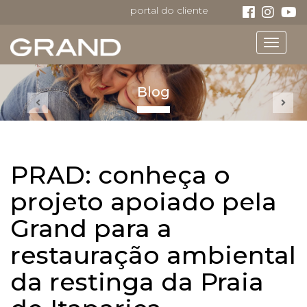
portal do cliente
Toggle
navigat
Blog
PRAD: conheça o
projeto apoiado pela
Grand para a
restauração ambiental
da restinga da Praia