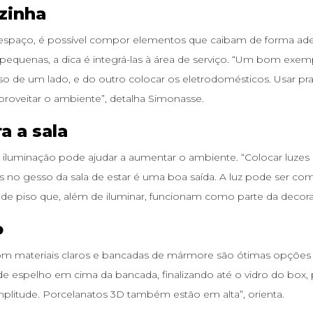
zinha
espaço, é possível compor elementos que caibam de forma adeq
pequenas, a dica é integrá-las à área de serviço. “Um bom exem
o de um lado, e do outro colocar os eletrodomésticos. Usar prate
proveitar o ambiente”, detalha Simonasse.
a a sala
a iluminação pode ajudar a aumentar o ambiente. “Colocar luzes 
no gesso da sala de estar é uma boa saída. A luz pode ser co
de piso que, além de iluminar, funcionam como parte da decoraç
o
om materiais claros e bancadas de mármore são ótimas opções 
de espelho em cima da bancada, finalizando até o vidro do box
mplitude. Porcelanatos 3D também estão em alta”, orienta.