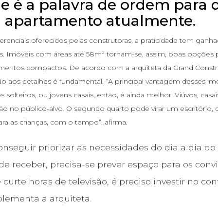
de é a palavra de ordem para
 apartamento atualmente.
erenciais oferecidos pelas construtoras, a praticidade tem gan
s. Imóveis com áreas até 58m² tornam-se, assim, boas opções
entos compactos. De acordo com a arquiteta da Grand Constru
ão aos detalhes é fundamental. “A principal vantagem desses imó
s solteiros, ou jovens casais, então, é ainda melhor. Viúvos, cas
 no público-alvo. O segundo quarto pode virar um escritório, qu
 as crianças, com o tempo”, afirma.
onseguir priorizar as necessidades do dia a dia do
de receber, precisa-se prever espaço para os convi
 curte horas de televisão, é preciso investir no co
lementa a arquiteta.