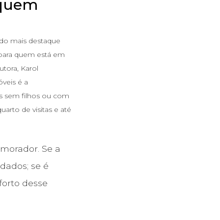
 quem
hado mais destaque
 para quem está em
tora, Karol
veis é a
ais sem filhos ou com
arto de visitas e até
 morador. Se a
dados; se é
nforto desse