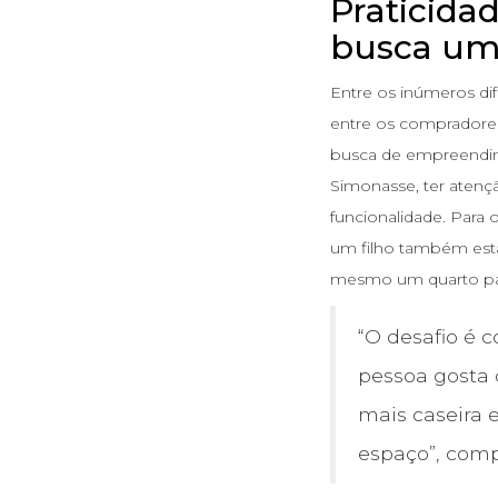
Praticida
busca um
Entre os inúmeros dif
entre os compradore
busca de empreendim
Simonasse, ter atenç
funcionalidade. Para o
um filho também estão
mesmo um quarto para
“O desafio é c
pessoa gosta 
mais caseira e
espaço”, comp