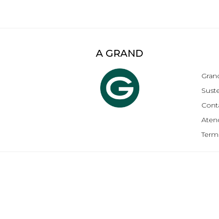
A GRAND
Gran
Suste
Cont
Aten
Term
//Formulario por mensagem