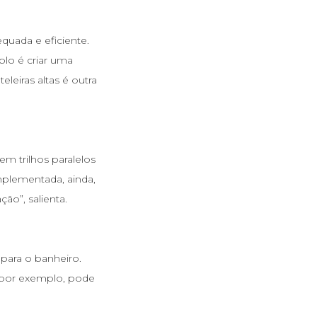
uada e eficiente.
plo é criar uma
leiras altas é outra
em trilhos paralelos
mplementada, ainda,
ão”, salienta.
para o banheiro.
, por exemplo, pode