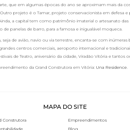
jubarte, que em algumas épocas do ano se aproximam mais da c
 Outro projeto é o Tamar, projeto conservacionista em defesa e
Ainda, a capital tem como patrimônio imaterial o artesanato das
ão de panelas de barro, para a famosa e inigualável moqueca.
 seja de avião, navio ou via terrestre, encanta-se com inúmeras b
 grandes centros comerciais, aeroporto internacional e tradicio
stivais de Teatro, aniversário da cidade, Viradão Vitória e tantos o
eendimento da Grand Construtora em Vitória:
Una Residence
.
MAPA DO SITE
d Construtora
Empreendimentos
ntabilidade
Blog