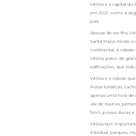
Vitória é a capital d
em 2021, como a segu
país.
Apesar de ser ilha, V
Santa Maria. Ainda, 
continental. A cidad
Vitória, palco de gra
edificações, que ind
Vitória é a cidade qu
Rotas turísticas, cac
apenas uma hora de c
vila de Itaúnas, pert
forró, possui dunas e
Vitória tem importa
Estadual, parques, mu