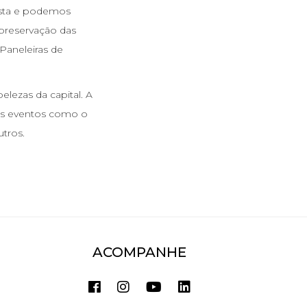
osta e podemos
 preservação das
 Paneleiras de
elezas da capital. A
nais eventos como o
utros.
ACOMPANHE