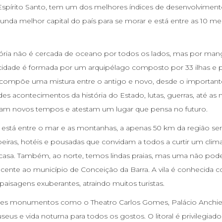
o Espírito Santo, tem um dos melhores índices de desenvolviment
nda melhor capital do país para se morar e está entre as 10 me
itória não é cercada de oceano por todos os lados, mas por mang
a cidade é formada por um arquipélago composto por 33 ilhas e
e compõe uma mistura entre o antigo e novo, desde o important
ndes acontecimentos da história do Estado, lutas, guerras, até a
icam novos tempos e atestam um lugar que pensa no futuro.
e está entre o mar e as montanhas, a apenas 50 km da região se
hoeiras, hotéis e pousadas que convidam a todos a curtir um cli
asa. Também, ao norte, temos lindas praias, mas uma não pode
encente ao município de Conceição da Barra. A vila é conhecida 
 paisagens exuberantes, atraindo muitos turistas.
ntes monumentos como o Theatro Carlos Gomes, Palácio Anchie
seus e vida noturna para todos os gostos. O litoral é privilegia