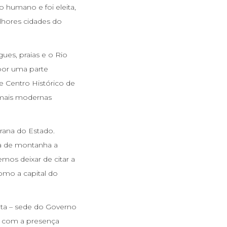
o humano e foi eleita,
lhores cidades do
ues, praias e o Rio
 por uma parte
e Centro Histórico de
s mais modernas
rrana do Estado.
ma de montanha a
mos deixar de citar a
como a capital do
ta – sede do Governo
do com a presença