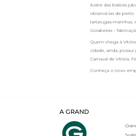
ilustre das baleias 
observá-las de perto.
tartarugas-marinhas. 
Goiabeiras – fabricaç
Quem chega à Vitória,
cidade, ainda, possui
Carnaval de Vitória, Fe
Conheça o novo empr
A GRAND
Gran
Suste