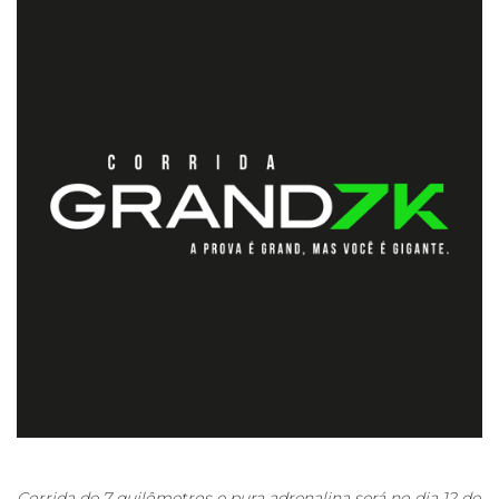
Corrida de 7 quilômetros e pura adrenalina será no dia 12 de