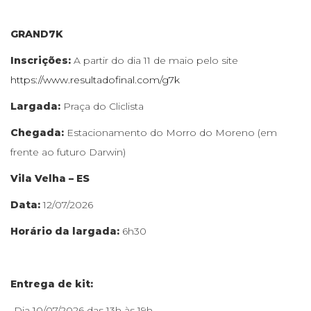
GRAND7K
Inscrições:
A partir do dia 11 de maio pelo site
https://www.resultadofinal.com/g7k
Largada:
Praça do Cliclista
Chegada:
Estacionamento do Morro do Moreno (em
frente ao futuro Darwin)
Vila Velha – ES
Data:
12/07/2026
​Horário da largada:
6h30
Entrega de kit:
-Dia 10/07/2026 das 13h às 19h