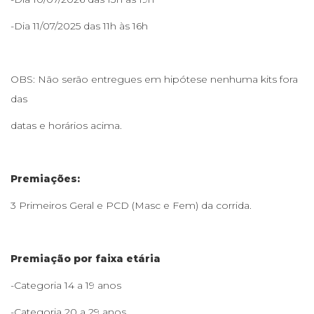
​​-Dia 11/07/2025 das 11h às 16h
OBS: Não serão entregues em hipótese nenhuma kits fora
das
datas e horários acima.
Premiações:
3 Primeiros Geral e PCD (Masc e Fem) da corrida.
Premiação por faixa etária
-Categoria 14 a 19 anos
-Categoria 20 a 29 anos