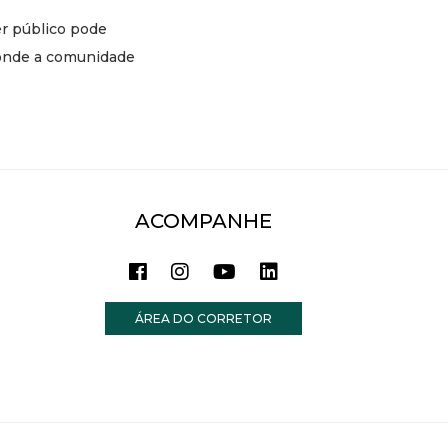
er público pode
o onde a comunidade
ACOMPANHE
ÁREA DO CORRETOR