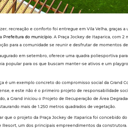
er, recreação e conforto foi entregue em Vila Velha, graças a 
 a
Prefeitura do município
. A Praça Jockey de Itaparica, com 2 
pção para a comunidade se reunir e desfrutar de momentos de
naugurado em setembro, oferece uma quadra poliesportiva par
ia popular para os que buscam manter-se ativos e um playgro
aça é um exemplo concreto do compromisso social da Grand C
nse, e este não é o primeiro projeto de responsabilidade soci
do, a Grand iniciou o Projeto de Recuperação de Área Degrada
restaurando mais de 1.250 metros quadrados de vegetação.
ar que o projeto da Praça Jockey de Itaparica foi concebido do
 Resort, um dos principais empreendimentos da construtora