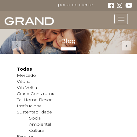
portal do cliente
Toggle
navigat
Blog
Todos
Mercado
Vitória
Vila Velha
Grand Construtora
Taj Home Resort
Institucional
Sustentabilidade
Social
Ambiental
Cultural
Eventos