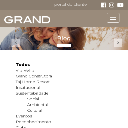
portal do cliente
Toggle
navigat
Blog
Todos
Vila Velha
Grand Construtora
Taj Home Resort
Institucional
Sustentabilidade
Social
Ambiental
Cultural
Eventos
Reconhecimento
Clubi