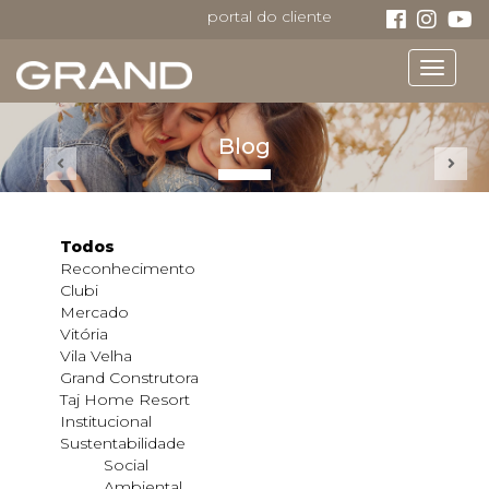
portal do cliente
Toggle
navigat
Blog
Todos
Reconhecimento
Clubi
Mercado
Vitória
Vila Velha
Grand Construtora
Taj Home Resort
Institucional
Sustentabilidade
Social
Ambiental