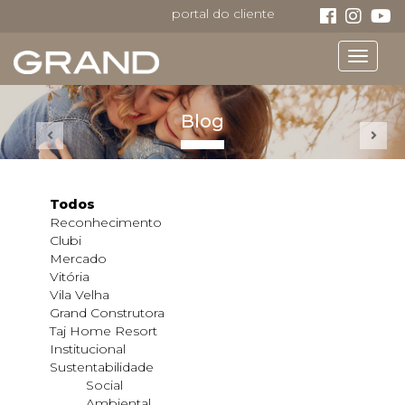
portal do cliente
Toggle
navigat
Blog
Todos
Reconhecimento
Clubi
Mercado
Vitória
Vila Velha
Grand Construtora
Taj Home Resort
Institucional
Sustentabilidade
Social
Ambiental