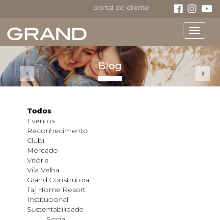
portal do cliente
Toggle
navigat
Blog
Todos
Eventos
Reconhecimento
Clubi
Mercado
Vitória
Vila Velha
Grand Construtora
Taj Home Resort
Institucional
Sustentabilidade
Social