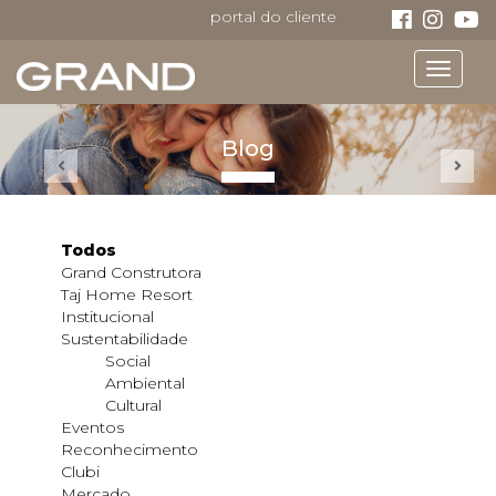
portal do cliente
Toggle
navigat
Blog
Todos
Grand Construtora
Taj Home Resort
Institucional
Sustentabilidade
Social
Ambiental
Cultural
Eventos
Reconhecimento
Clubi
Mercado