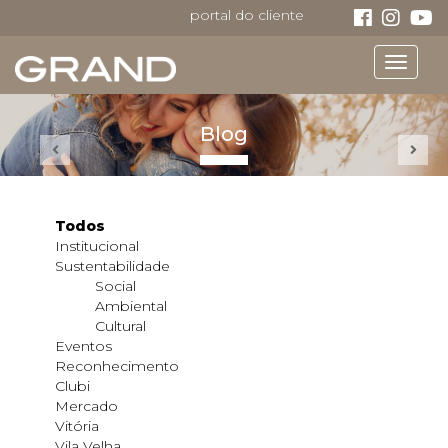
portal do cliente
Toggle
navigat
Blog
Todos
Institucional
Sustentabilidade
Social
Ambiental
Cultural
Eventos
Reconhecimento
Clubi
Mercado
Vitória
Vila Velha